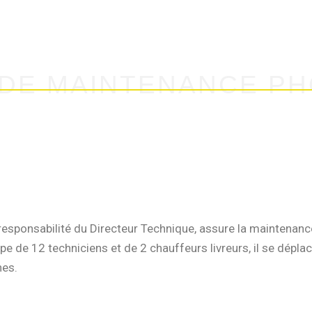
Home
Esprit ARJ
Nos services
Nos métie
 DE MAINTENANCE P
responsabilité du Directeur Technique, assure la maintenan
de 12 techniciens et de 2 chauffeurs livreurs, il se déplace
hes.